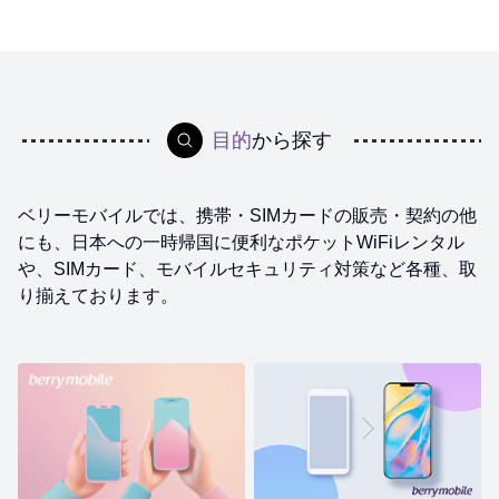
2026.07.30
キャンペーン・イベント
夏休みキャンペーン｜データ使い放題が対象11の国・地
域＋2つの周遊プランでお得｜TRAVeSIM
目的
から探す
2026.07.28
障害・メンテナンス
【復旧済み】公式LINE不具合についてのお知らせ
ベリーモバイルでは、携帯・SIMカードの販売・契約の他
にも、
日本への一時帰国に便利なポケットWiFiレンタル
2026.07.03
営業・休業
や、
SIMカード、モバイルセキュリティ対策など各種、取
【シラチャ店】定休日に関してのお知らせ
り揃えております。
2026.06.10
キャンペーン・イベント
【夏休み先取りキャンペーン開催】TRAVeSIM データ無
制限プラン | 対象プランが最大52%OFF！
2026.06.02
新サービス
【新サービス】留学生向けプラン「留学応援プラン」提