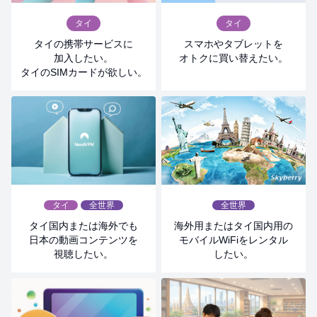
供開始のお知らせ
タイ
タイ
スマホやタブレットを
タイの携帯サービスに
2026.04.19
営業・休業
オトクに買い替えたい。
加入したい。
タイのSIMカードが欲しい。
臨時休業のお知らせ：2026年5月7日
2026.04.01
お知らせ
【写真プリントサービス】 価格改定のお知らせ
2026.04.01
お知らせ
＜4月限定＞あなたの声、お聞かせください！お客様目安
箱設置のお知らせ
全世界
タイ
全世界
海外用またはタイ国内用の
タイ国内または海外でも
モバイルWiFiをレンタル
日本の動画コンテンツを
2026.03.30
営業・休業
したい。
視聴したい。
【お知らせ】2026年 ソンクラン（タイ旧正月）休業のご
案内