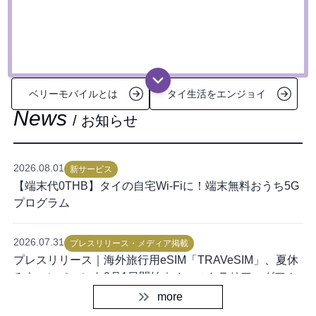
便利で快適なモバイルライフを
ご提供します。
ベリーモバイルとは
タイ生活をエンジョイ
News
/ お知らせ
2026.08.01
新サービス
【端末代0THB】タイの自宅Wi-Fiに！端末無料おうち5G
プログラム
2026.07.31
プレスリリース・メディア掲載
プレスリリース｜海外旅行用eSIM「TRAVeSIM」、夏休
みキャンペーンを8月1日開始｜オーストラリア・グアム
を追加、対象国・地域のデータ使い放題を特別価格で提
more
供