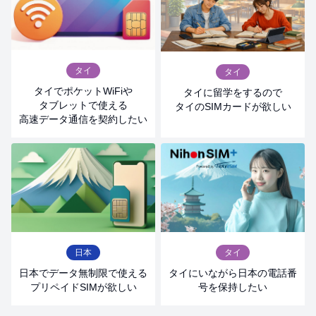
2026.03.09
お知らせ
【お知らせ】国際ローミング通信/データオントップの受
付方法変更のお知らせ / 【Notice】Changes to
International Roaming and Data Add-on Application
Process / 【ประกาศ】แจ้งเปลี่ยนแปลงช่องทางการสมัคร
タイ
タイ
บริการโรมมิ่งระหว่างประเทศ และแพ็กเกจอินเทอร์เน็ตเสริม
タイでポケットWiFiや
タイに留学をするので
タブレットで使える
タイのSIMカードが欲しい
高速データ通信を契約したい
2026.03.01
キャンペーン・イベント
【法人様、帯同のご家族限定】春の新規赴任者様を全力
サポート！タイ生活スタートアップeSIMプレゼントキャ
ンペーン
2026.03.01
キャンペーン・イベント
【3・4月限定】Welcome to Thailand！Welcomeキャン
ペーン2026
日本
タイ
日本でデータ無制限で使える
タイにいながら日本の電話番
プリペイドSIMが欲しい
号を保持したい
2026.02.27
プレスリリース・メディア掲載
【ベリー通信2026】配布を開始しました！