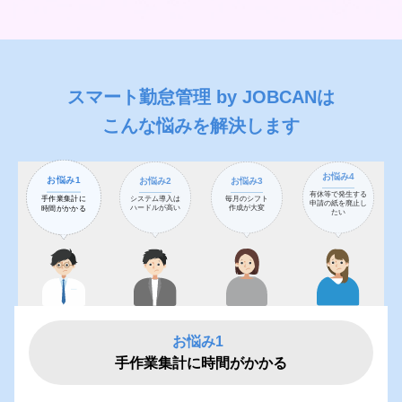
スマート勤怠管理 by JOBCANは
こんな悩みを解決します
お悩み4
お悩み1
お悩み2
お悩み3
有休等で発生する
手作業集計に
システム導入は
毎月のシフト
申請の紙を廃止し
ハードルが高い
作成が大変
時間がかかる
たい
お悩み1
手作業集計に時間がかかる