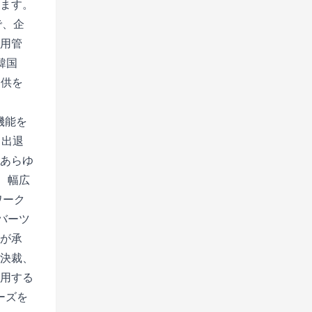
ます。
で、企
用管
韓国
提供を
：
機能を
。出退
あらゆ
、幅広
ワーク
バーツ
が承
決裁、
用する
ーズを