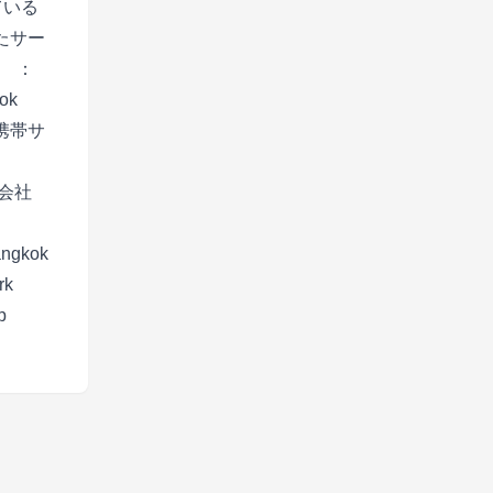
ている
ったサー
立 ：
ok
携帯サ
会社
angkok
k
p