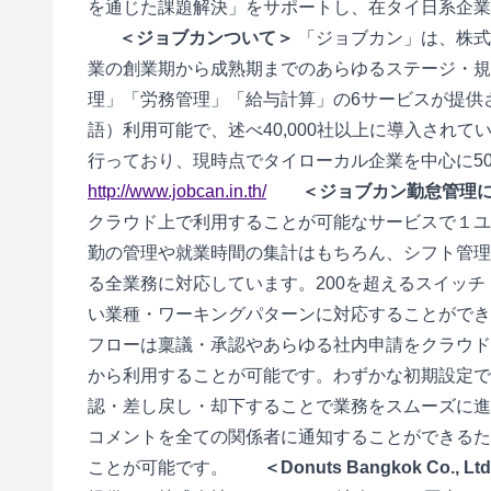
を通じた課題解決」をサポートし、在タイ日系企業
■
■
＜ジョブカンついて＞
「ジョブカン」は、株式
業の創業期から成熟期までのあらゆるステージ・規
理」「労務管理」「給与計算」の6サービスが提供
語）利用可能で、述べ40,000社以上に導入され
行っており、現時点でタイローカル企業を中心に5
http://www.jobcan.in.th/
■
■
＜ジョブカン勤怠管理
クラウド上で利用することが可能なサービスで１ユ
勤の管理や就業時間の集計はもちろん、シフト管理
る全業務に対応しています。200を超えるスイッ
い業種・ワーキングパターンに対応することがで
フローは稟議・承認やあらゆる社内申請をクラウド
から利用することが可能です。わずかな初期設定で
認・差し戻し・却下することで業務をスムーズに進
コメントを全ての関係者に通知することができるた
ことが可能です。
■
■
＜Donuts Bangkok Co., 