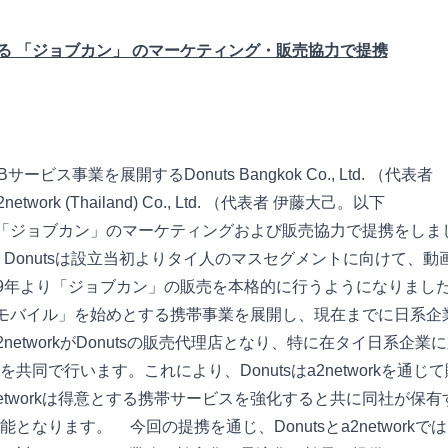
イにおける 「ジョブカン」 のマーケティング・販売協力で提携
ス事業を展開するDonuts Bangkok Co., Ltd. （代表者
k (Thailand) Co., Ltd. （代表者 伊藤大己。以下
ービス「ジョブカン」のマーケティングおよび販売協力で提携をしま
Donutsは設立当初よりタイ人のマスセグメントに向けて、動
19年より「ジョブカン」の販売を本格的に行うようになりまし
リーモバイル」を始めとする携帯事業を展開し、現在までに日系企業
networkがDonutsの販売代理店となり、特に在タイ日系企業
で行います。これにより、Donutsはa2networkを通じ
etworkは得意とする携帯サービスを強化すると共に同社が保有
可能となります。
■
今回の提携を通じ、Donutsとa2networkで