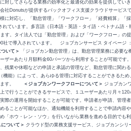
に対してさらなる業務の効率化と最適化の効果を提供していき
会社Donutsが提供するバックオフィス支援クラウドサービス
模に対応し、「勤怠管理」「ワークフロー」「経費精算」「採
されています。多言語（日本語・英語・タイ語・ベトナム語・
ています。タイ法人では「勤怠管理」および「ワークフロー」の
00社で導入されています。
■
ジョブカンサービス タイページ 
について＞
「ジョブカン勤怠管理」は、勤怠管理業務に必要な
ーザーあたり月額料金60バーツから利用することが可能です
、残業や休暇などの申請と承認の管理など、勤怠管理に関わる
チ（機能）によって、あらゆる管理に対応することができるため
きます。
■
■
＜ジョブカンワークフローについて＞
ジョブカン
上で行うことができるサービスで、１ユーザーあたり月々120
実際の運用を開始することが可能です。申請者が申請、管理者
めることが可能なほか、通知機能を利用することで申請内容や
め「ホウ・レン・ソウ」を行いながら業務を進める目的でも利
Ltd.について＞
クラウド型の業務支援サービス、ジョブカンシリ