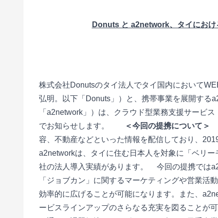
Donuts と a2network、タ
■
■
株式会社Donutsのタイ法人でタイ国内においてWEBサービ
弘明。以下「Donuts」）と、携帯事業を展開するa2networ
「a2network」）は、クラウド型業務支援サ
でお知らせします。
■
■
＜今回の提携について＞
容、不動産などといった情報を配信しており、20
a2networkは、タイに住む日本人を対象に「ベ
社の法人導入実績があります。
■
今回の提携ではa2
「ジョブカン」に関するマーケティングや営業活動を共同
効率的に広げることが可能になります。また、a2n
ービスラインアップのさらなる充実を図ることが