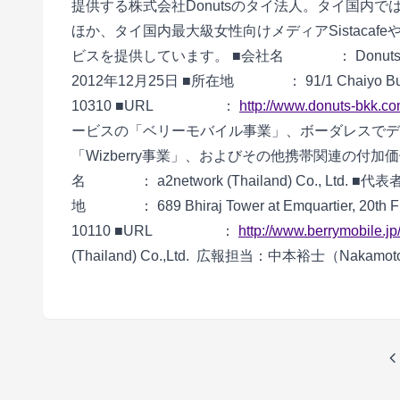
提供する株式会社Donutsのタイ法人。タイ国内
ほか、タイ国内最大級女性向けメディアSistacafeや
ビスを提供しています。 ■会社名 ： Donuts 
2012年12月25日 ■所在地 ： 91/1 Chaiyo Buiding 5
10310 ■URL ：
http://www.donuts-bkk.co
ービスの「ベリーモバイル事業」、ボーダレスでデ
「Wizberry事業」、およびその他携帯関連の付
名 ： a2network (Thailand) Co., 
地 ： 689 Bhiraj Tower at Emquartier, 20th Flo
10110 ■URL ：
http://www.berrymobile.jp/
(Thailand) Co.,Ltd. 広報担当：中本裕士（Nakamoto Yuj