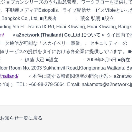
ではジョブカンシリーズのうち勤怠管理、ワークフローを提供し
、不動産メディアEstopolis、ライブ配信サービスVibieとい
Bangkok Co., Ltd. ■代表者 ： 荒金 弘明 ■設
th FL. Rama IX Rd, Huai Khwang, Huai Khwang, Bangk
m/
■
＜a2network (Thailand) Co.,Ltd.について＞
タイ国内で
ータ通信が可能な「スカイベリー事業」、セキュリティーの
加価値サービスの提供をタイにおける各企業に提供しています。 ■
Ltd. ■代表者 ： 伊藤 大己 ■設立 ： 2008年8月5日 ■所在
or Room No. 2003 Sukhumvit Road,Klongtonnua Wattana, B
thailand/
■
■
＜本件に関する報道関係者の問合せ先＞ a2networ
i） TEL : +66-98-279-5664 Email: nakamoto@a2network.j
お知らせ一覧に戻る