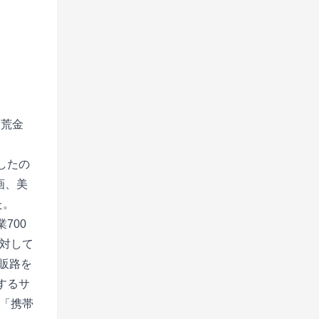
■
 荒金
したの
画、美
た。
700
に対して
て販路を
するサ
は「携帯