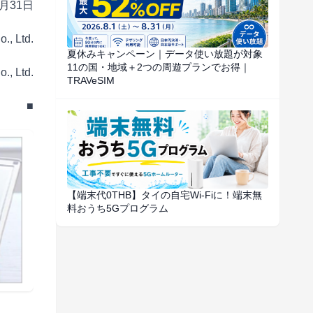
0月31日
., Ltd.
夏休みキャンペーン｜データ使い放題が対象
11の国・地域＋2つの周遊プランでお得｜
., Ltd.
TRAVeSIM
■
【端末代0THB】タイの自宅Wi-Fiに！端末無
料おうち5Gプログラム