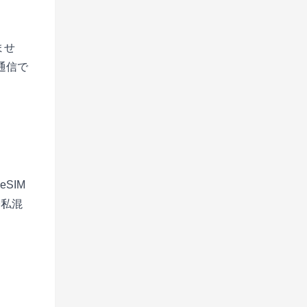
ませ
通信で
SIM
公私混