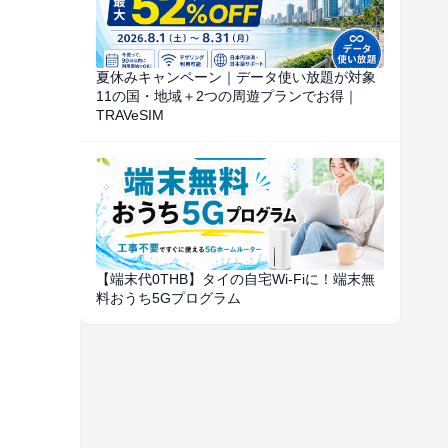
夏休みキャンペーン｜データ使い放題が対象
11の国・地域＋2つの周遊プランでお得｜
TRAVeSIM
【端末代0THB】タイの自宅Wi-Fiに！端末無
料おうち5Gプログラム