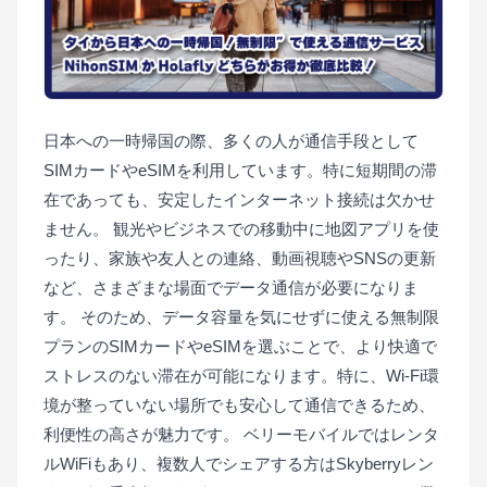
日本への一時帰国の際、多くの人が通信手段として
SIMカードやeSIMを利用しています。特に短期間の滞
在であっても、安定したインターネット接続は欠かせ
ません。
観光やビジネスでの移動中に地図アプリを使
ったり、家族や友人との連絡、動画視聴やSNSの更新
など、さまざまな場面でデータ通信が必要になりま
す。
そのため、データ容量を気にせずに使える無制限
プランのSIMカードやeSIMを選ぶことで、より快適で
ストレスのない滞在が可能になります。特に、Wi-Fi環
境が整っていない場所でも安心して通信できるため、
利便性の高さが魅力です。
ベリーモバイルではレンタ
ルWiFiもあり、複数人でシェアする方はSkyberryレン