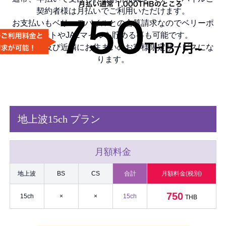
契約者様は月払いでご利用いただけます。
お支払いもベリーモバイルとの合算請求なのでベリーポ
イントやJALマイルを貯める事も可能です。
バンコク及び近隣にお住まいのお客様限定サービスにな
ります。
地上波15ch プラン
月額料金
地上波
BS
CS
合計
月額料金(税別)
750
15ch
×
×
15ch
THB