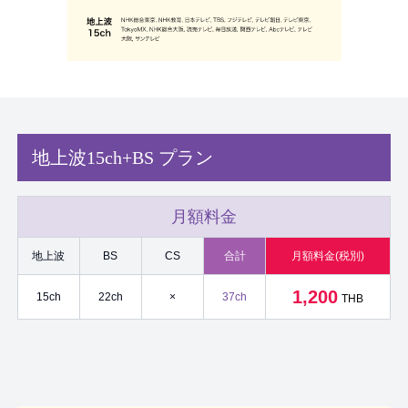
地上波15ch+BS プラン
月額料金
地上波
BS
CS
合計
月額料金(税別)
1,200
15ch
22ch
×
37ch
THB