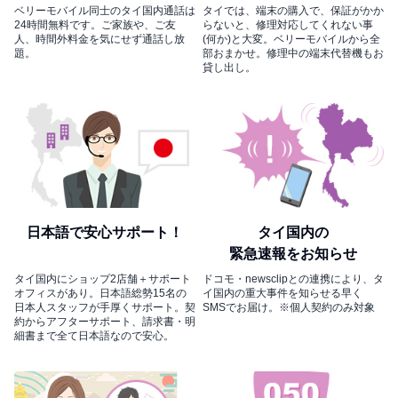
ベリーモバイル同士のタイ国内通話は
タイでは、端末の購入で、保証がかか
24時間無料です。ご家族や、ご友
らないと、修理対応してくれない事
人、時間外料金を気にせず通話し放
(何か)と大変。ベリーモバイルから全
題。
部おまかせ。修理中の端末代替機もお
貸し出し。
日本語で安心サポート！
タイ国内の
緊急速報をお知らせ
タイ国内にショップ2店舗＋サポート
ドコモ・newsclipとの連携により、タ
オフィスがあり。日本語総勢15名の
イ国内の重大事件を知らせる早く
日本人スタッフが手厚くサポート。契
SMSでお届け。※個人契約のみ対象
約からアフターサポート、請求書・明
細書まで全て日本語なので安心。