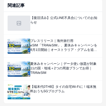
関連記事
【復旧済み】公式LINE不具合についてのお知
らせ
プレスリリース｜海外旅行用
eSIM「TRAVeSIM」、夏休みキャンペーンを
8月1日開始｜オーストラリア・グアムを追
加、対象国・地域のデータ使い放題を特別価
格で提供
夏休みキャンペーン｜データ使い放題が対象
11の国・地域＋2つの周遊プランでお得｜
TRAVeSIM
【端末代0THB】タイの自宅Wi-Fiに！端末無
料おうち5Gプログラム