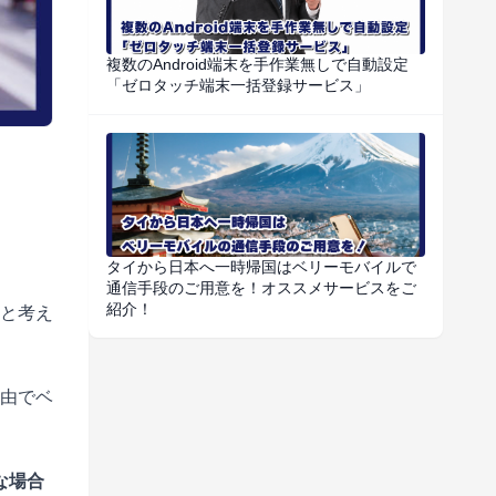
複数のAndroid端末を手作業無しで自動設定
「ゼロタッチ端末一括登録サービス」
タイから日本へ一時帰国はベリーモバイルで
通信手段のご用意を！オススメサービスをご
紹介！
と考え
由でベ
な場合