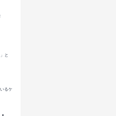
！
間」と
いるケ