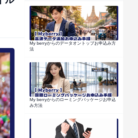
My berryからのデータオントップお申込み方
法
My berryからのローミングパッケージお申込
み方法