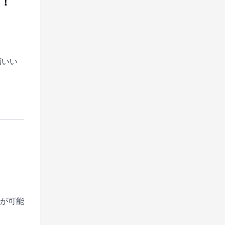
問！
願いい
が可能