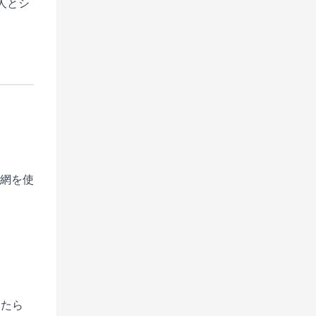
人とシ
信網を使
したら