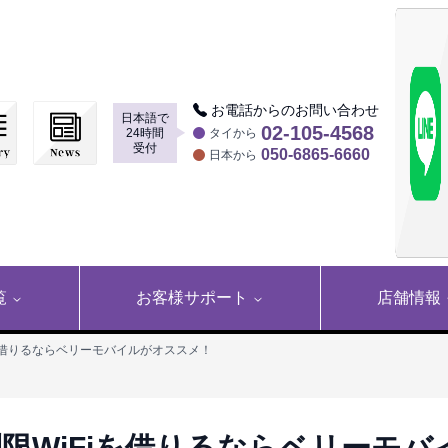
お電話からのお問い合わせ
日本語で
▶
02-105-4568
24時間
タイから
受付
050-6865-6660
日本から
覧
お客様サポート
店舗情報
を借りるならベリーモバイルがオススメ！
限WiFiを借りるならベリーモバ