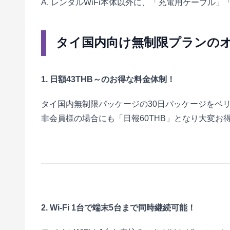
A. レンタルWiFi本体以外に、「充電用ケーブ
タイ国内向け無制限プランの
1. 日額43THB～のお得な料金体制！
タイ国内無制限パッケージの30日パッケージをベリ
非会員様の場合にも「日報60THB」となり大変お
2. Wi-Fi 1台で端末5台まで同時継続可能！