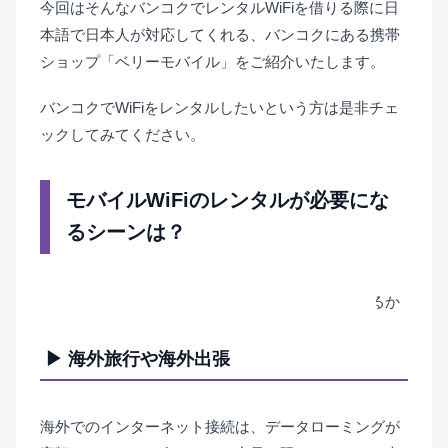
躍す
今回はそんなバンコクでレンタルWiFiを借りる際に日
るの
本語で日本人が対応してくれる、バンコクにある携帯
か良
ショップ「ベリーモバイル」をご紹介いたします。
く分
バンコクでWiFiをレンタルしたいという方は是非チェ
から
ックしてみてください。
ない
とい
う方
モバイルWiFiのレンタルが必要にな
もい
るシーンは？
らっ
しゃ
るか
もし
れま
▶ 海外旅行や海外出張
せん
の
海外でのインターネット接続は、データローミングが
で、