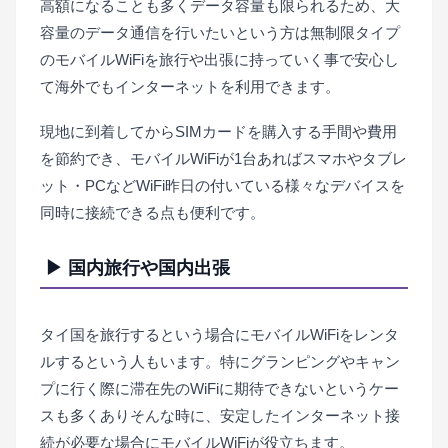
高額になることも多くデータ容量も限られるため、大
特に
容量のデータ通信を行いたいという方は無制限タイプ
モバ
のモバイルWiFiを旅行や出張に持っていく事で安心し
イル
て海外でもインターネットを利用できます。
WiFi
が活
現地に到着してからSIMカードを購入する手間や費用
躍す
を節約でき、モバイルWiFiが1台あればスマホやタブレ
るシ
ット・PCなどWiFi昨日の付いている様々なデバイスを
ーン
同時に接続できる点も便利です。
を紹
介い
▶ 国内旅行や国内出張
たし
ま
タイ国を旅行するという場合にモバイルWiFiをレンタ
す。
ルするという人もいます。特にグランピングやキャン
プに行く際に滞在先のWiFiに期待できないというケー
スも多くありそんな時に、安定したインターネット接
続が必要な場合にモバイルWiFiが役立ちます。