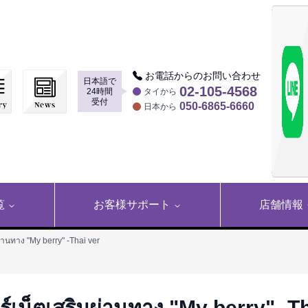
お電話からのお問い合わせ
日本語で
▶
02-105-4568
24時間
タイから
受付
050-6865-6660
日本から
覧
お客様サポート
店舗情報
ผ่านทาง "My berry" -Thai ver
ร์เน็ตเสริมผ่านทาง "My berry" -T