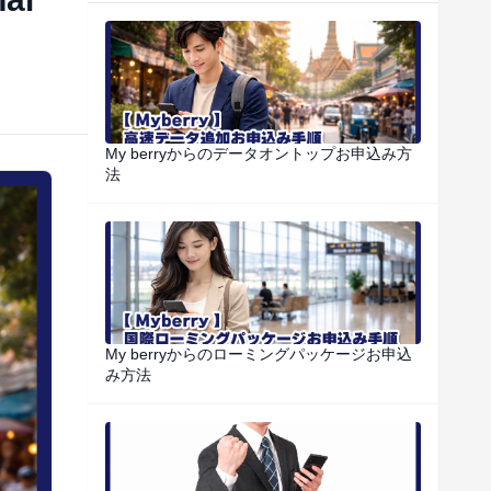
My berryからのデータオントップお申込み方
法
My berryからのローミングパッケージお申込
み方法