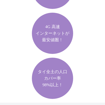
4G 高速
インターネットが
最安値圏！
タイ全土の人口
カバー率
98%以上！