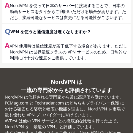
A
NordVPN を使って日本のサーバーに接続することで、日本の
動画サービスをタイからご利用いただける場合があります。た
だし、接続可能なサービスは変更になる可能性がございます。
Q
VPN を使うと通信速度は遅くなりますか？
A
VPN 使用時は通信速度が若干低下する場合があります。ただし
NordVPN は世界最速クラスの VPN サービスのため、日常的な
利用には十分な速度をご提供しています。
NordVPN は
一流の専門家からも評価されています
NordVPN は信頼される専門家から常に高評価を受けています。
PCMag.com と Techradar.com はどちらもプライバシー保護 に
おける確固たる姿勢と幅広い機能を理由に、Nord VPN を市場で
最も優れた VPN プロバイダーに挙げています。
AVTest は他の VPN サービスとの徹底的な比較を行った上で、
Nord VPN を「最速の VPN」と評価しています。
サイバーセキュリティコミュニティは、Nord VPN のレビュー