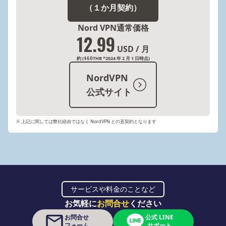
（１か月契約）
Nord VPN通常価格
12.99
USD / 月
460
約 (
THB *2024 年 2 月 1 日時点)
NordVPN
公式サイト
※ 上記に関しては弊社経由ではなく NordVPN との直契約となります
サービスや料金のことなど
お気軽に
お問合せ
ください
お問合せ
公式 LINE
フォーム
サポート