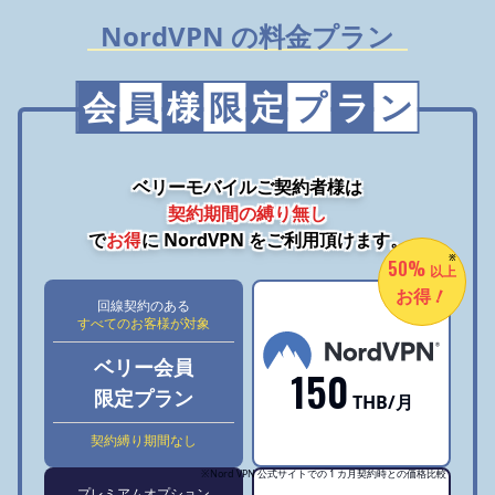
NordVPN の料金プラン
会
員
様
限
定
プ
ラ
ン
ベリーモバイルご契約者様は
契約期間の縛り無し
で
お得
に NordVPN をご利用頂けます。
※
50%
以上
！
お得
回線契約のある
すべてのお客様が対象
ベリー会員
150
限定プラン
THB/月
契約縛り期間なし
※Nord VPN 公式サイトでの 1 カ月契約時との価格比較
プレミアムオプション