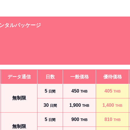
y レンタルパッケージ
データ通信
日数
一般価格
優待価格
5
450
405
日間
THB
THB
無制限
30
1,900
1,400
日間
THB
THB
5
900
810
日間
THB
THB
無制限