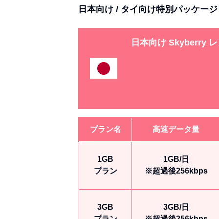
日本向け / タイ向け特別パッケージ
日本向け
Skyberr
プラン名
高速データ量
1GB
1GB/日
プラン
※超過後256kbps
3GB
3GB/日
プラン
※超過後256kbps