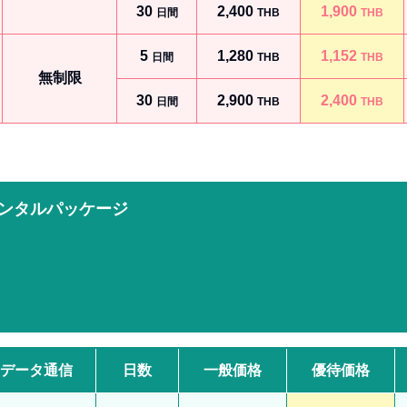
30
2,400
1,900
日間
THB
THB
5
1,280
1,152
日間
THB
THB
無制限
30
2,900
2,400
日間
THB
THB
y レンタルパッケージ
データ通信
日数
一般価格
優待価格