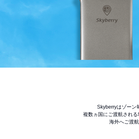
Skyberryは
複数ヵ国にご渡航される場
海外へご渡航