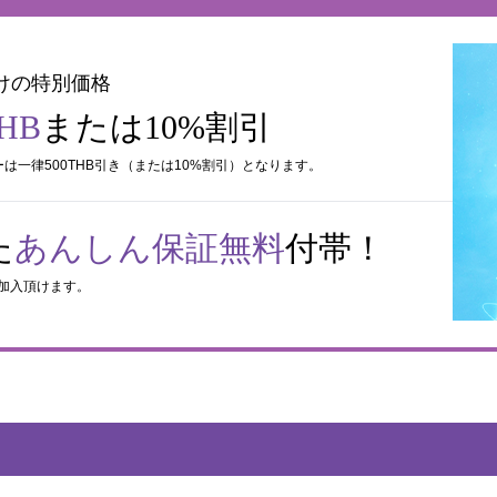
けの
特別価格
THB
または10%割引
一律500THB引き（または10%割引）となります。
た
あんしん保証無料
付帯！
ご加入頂けます。