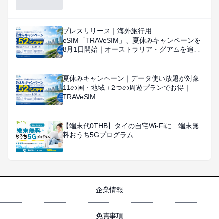
プレスリリース｜海外旅行用
eSIM「TRAVeSIM」、夏休みキャンペーンを
8月1日開始｜オーストラリア・グアムを追
加、対象国・地域のデータ使い放題を特別価
格で提供
夏休みキャンペーン｜データ使い放題が対象
11の国・地域＋2つの周遊プランでお得｜
TRAVeSIM
【端末代0THB】タイの自宅Wi-Fiに！端末無
料おうち5Gプログラム
企業情報
免責事項